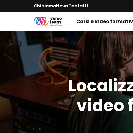
Chi siamo
News
Contatti
Corsi e Video formativ
Localiz
video 