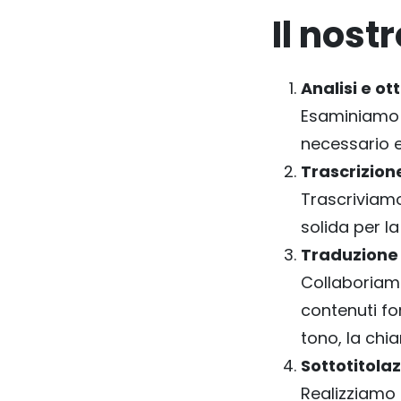
Il nost
Analisi e ot
Esaminiamo i 
necessario e
Trascrizion
Trascriviamo
solida per l
Traduzione
Collaboriamo
contenuti for
tono, la chi
Sottotitola
Realizziamo 