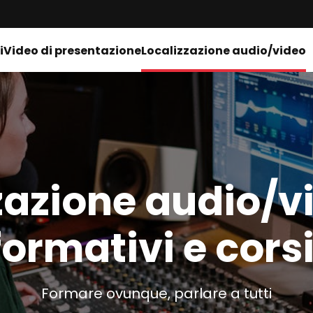
i
Video di presentazione
Localizzazione audio/video
zazione audio/v
formativi e corsi
Formare ovunque, parlare a tutti