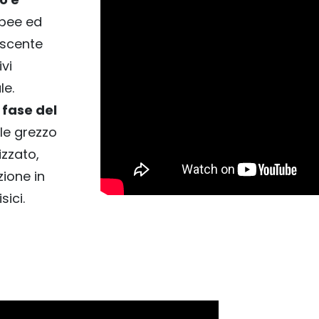
opee ed
escente
vi
le.
 fase del
ale grezzo
izzato,
zione in
sici.