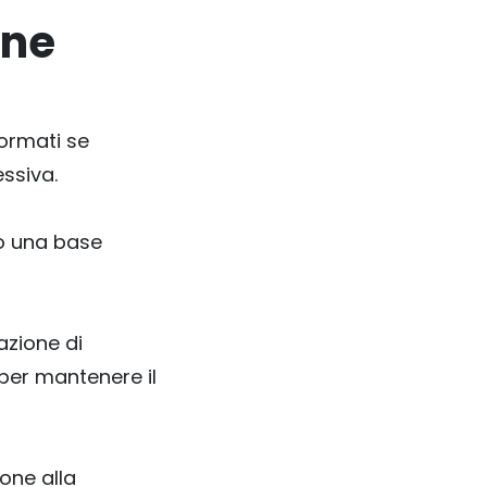
one
formati se
ssiva.
do una base
azione di
 per mantenere il
one alla