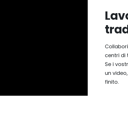
Lavo
tra
Collabor
centri di 
Se i vost
un video,
finito.