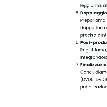
leggibilità, 
Doppiaggio
Prepariamo l
doppiatori ad
preciso e in
Post-produ
Registriamo,
integrandolo
Finalizzazio
Concludiamo 
(DVD5, DVD9, 
pubblicazion