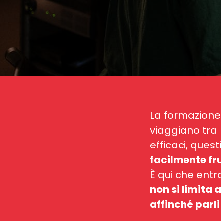
La formazione 
viaggiano tra 
efficaci, ques
facilmente fru
È qui che entr
non si limita
affinché parli