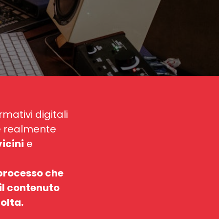
mativi digitali
re realmente
vicini
e
processo che
il contenuto
olta.