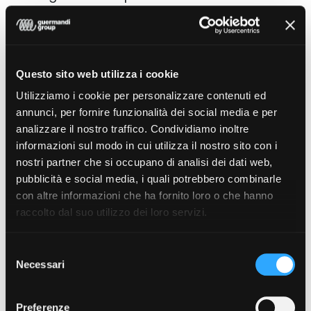
cui il cliente può fornire
commenti,
suggerimenti, richieste di modifica
. La
revisione avviene in modo collaborativo,
Questo sito web utilizza i cookie
trasparente e veloce
, attraverso strumenti
Utilizziamo i cookie per personalizzare contenuti ed
cloud che permettono di lasciare feedback
annunci, per fornire funzionalità dei social media e per
precisi fotogramma per fotogramma.
analizzare il nostro traffico. Condividiamo inoltre
informazioni sul modo in cui utilizza il nostro sito con i
nostri partner che si occupano di analisi dei dati web,
pubblicità e social media, i quali potrebbero combinarle
con altre informazioni che ha fornito loro o che hanno
raccolto dal suo utilizzo dei loro servizi.
Selezione
Necessari
del
consenso
Preferenze