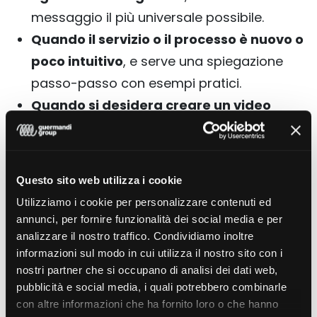
messaggio il più universale possibile.
Quando il servizio o il processo è nuovo o
poco intuitivo
, e serve una spiegazione
passo-passo con esempi pratici.
Quando si desidera creare un video
esteticamente distintivo
, in grado di
emergere su piattaforme social o in
ambienti di formazione interna.
Questo sito web utilizza i cookie
Scopri di più
sui video tutorial cliccando qui.
Utilizziamo i cookie per personalizzare contenuti ed
annunci, per fornire funzionalità dei social media e per
analizzare il nostro traffico. Condividiamo inoltre
informazioni sul modo in cui utilizza il nostro sito con i
Il caso Boxol
nostri partner che si occupano di analisi dei dati web,
pubblicità e social media, i quali potrebbero combinarle
Un esempio concreto? Il video che abbiamo
con altre informazioni che ha fornito loro o che hanno