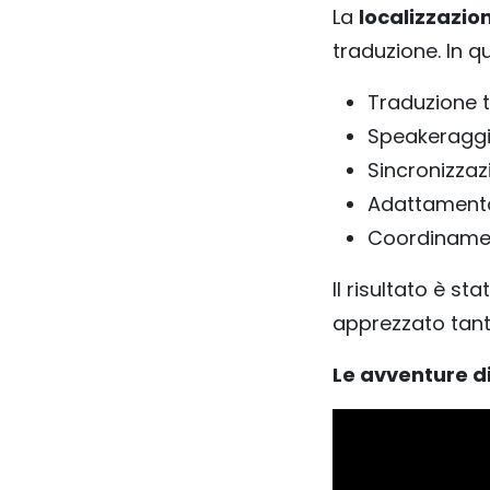
La
localizzazio
traduzione. In q
Traduzione t
Speakeraggio
Sincronizzaz
Adattamento 
Coordinamen
Il risultato è st
apprezzato tanto
Le avventure d