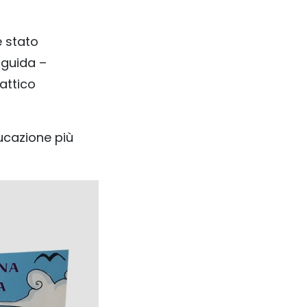
è stato
guida –
attico
ucazione più