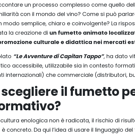
contare un processo complesso come quello della
iliarità con il mondo del vino? Come si può parla
in modo semplice, chiaro e coinvolgente? La rispos
tata la creazione di
un fumetto animato localizzat
promozione culturale e didattica nei mercati es
tolato
“Le Avventure di Capitan Tappo”
, ha dato vi
ico accessibile, utilizzabile sia in contesto format
i internazionali) che commerciale (distributori, buy
scegliere il fumetto p
formativo?
cultura enologica non è radicata, il rischio di risult
 è concreto. Da qui l’idea di usare il linguaggio del