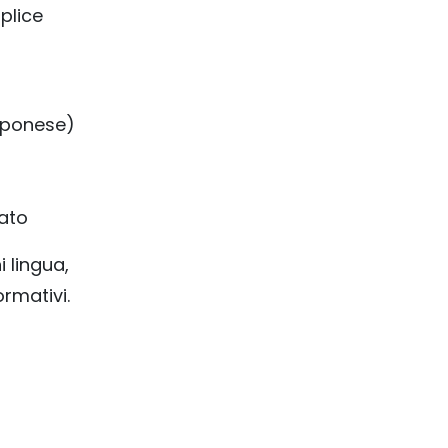
plice
apponese)
ato
i lingua,
ormativi.