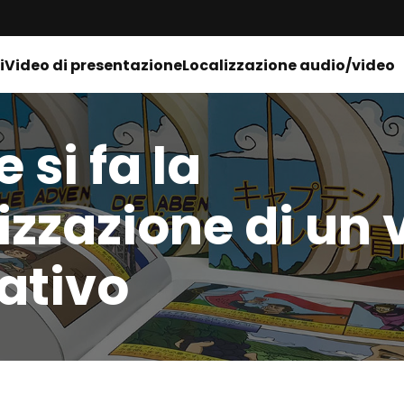
i
Video di presentazione
Localizzazione audio/video
si fa la
izzazione di un 
ativo