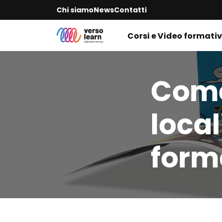
Chi siamo
News
Contatti
Corsi e Video formativ
Come 
local
form