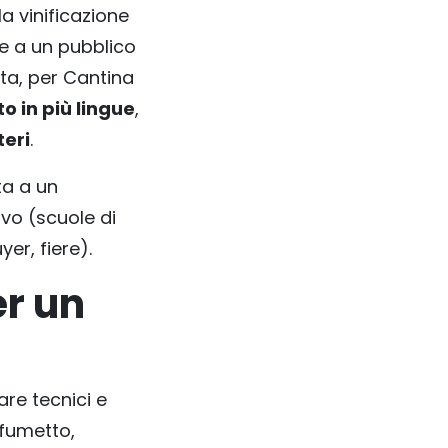
 vinificazione
re a un pubblico
ta, per Cantina
o in più lingue
,
teri
.
ta a un
ivo (scuole di
er, fiere).
er un
are tecnici e
 fumetto,